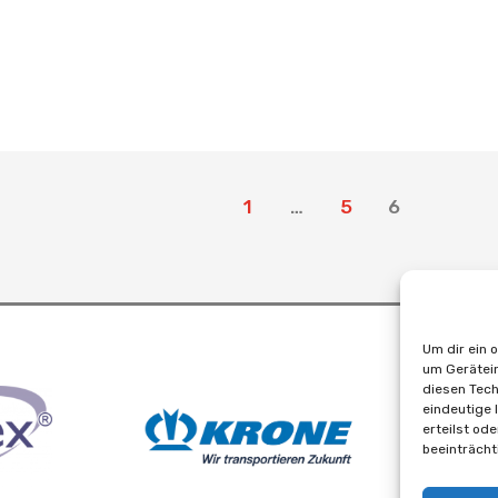
1
…
5
6
Um dir ein 
um Gerätein
diesen Tech
eindeutige 
erteilst od
beeinträcht