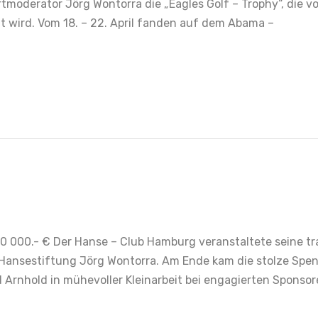
rtmoderator Jörg Wontorra die „Eagles Golf – Trophy“, di
nt wird. Vom 18. – 22. April fanden auf dem Abama –
 000.- € Der Hanse – Club Hamburg veranstaltete seine trad
 Hansestiftung Jörg Wontorra. Am Ende kam die stolze Sp
Arnhold in mühevoller Kleinarbeit bei engagierten Sponso