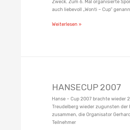
Zweck. Zum 6. Mal organisierte Spo
2008
auch liebevoll „Wonti – Cup“ genan
Weiterlesen »
HANSECUP 2007
HANSECUP
2007
Hanse – Cup 2007 brachte wieder 20
Treudelberg wieder zugunsten der
zusammen, die Organisator Gerhard 
Teilnehmer